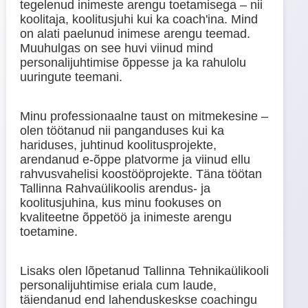
tegelenud inimeste arengu toetamisega – nii
koolitaja, koolitusjuhi kui ka coach'ina. Mind
on alati paelunud inimese arengu teemad.
Muuhulgas on see huvi viinud mind
personalijuhtimise õppesse ja ka rahulolu
uuringute teemani.
Minu professionaalne taust on mitmekesine –
olen töötanud nii panganduses kui ka
hariduses, juhtinud koolitusprojekte,
arendanud e-õppe platvorme ja viinud ellu
rahvusvahelisi koostööprojekte. Täna töötan
Tallinna Rahvaülikoolis arendus- ja
koolitusjuhina, kus minu fookuses on
kvaliteetne õppetöö ja inimeste arengu
toetamine.
Lisaks olen lõpetanud Tallinna Tehnikaülikooli
personalijuhtimise eriala cum laude,
täiendanud end lahenduskeskse coachingu