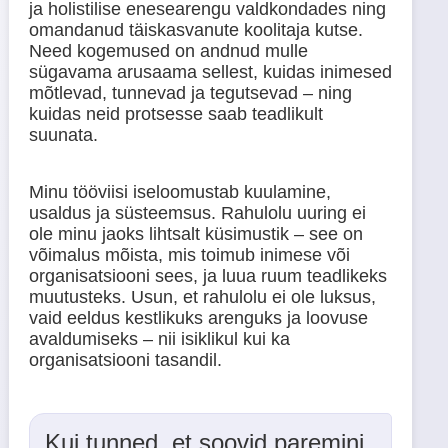
ja holistilise enesearengu valdkondades ning
omandanud täiskasvanute koolitaja kutse.
Need kogemused on andnud mulle
sügavama arusaama sellest, kuidas inimesed
mõtlevad, tunnevad ja tegutsevad – ning
kuidas neid protsesse saab teadlikult
suunata.
Minu tööviisi iseloomustab kuulamine,
usaldus ja süsteemsus. Rahulolu uuring ei
ole minu jaoks lihtsalt küsimustik – see on
võimalus mõista, mis toimub inimese või
organisatsiooni sees, ja luua ruum teadlikeks
muutusteks. Usun, et rahulolu ei ole luksus,
vaid eeldus kestlikuks arenguks ja loovuse
avaldumiseks – nii isiklikul kui ka
organisatsiooni tasandil.
Kui tunned, et soovid paremini